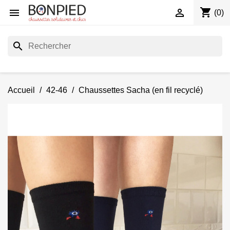
shopping_cart


(0)
search
Accueil
42-46
Chaussettes Sacha (en fil recyclé)